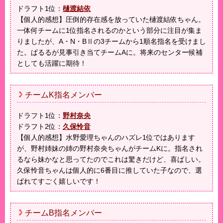
ドラフト1位：
樋渡結依
【個人的感想】圧倒的存在感を放っていた樋渡結依ちゃん。
一体何チームに1位指名されるのかという部分に注目が集ま
りましたが、A・N・BⅡの3チームから1順名指名を受けまし
た。ぱるるが見事引き当てチームAに。将来のセンター候補
としても活躍に期待！
チームK指名メンバー
ドラフト1位：
野村奈央
ドラフト2位：
久保怜音
【個人的感想】水野愛理ちゃんのハズレ1位ではあります
が、野村姉妹の姉の野村奈央ちゃんがチームKに。指名され
るなら妹かなと思ってたのでこれは驚きだけど、喜ばしい。
久保怜音ちゃんは個人的に6番目に推していた子なので、選
ばれてすごく嬉しいです！
チームB指名メンバー