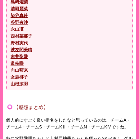
島﨑燿梨
清司麗菜
染谷真鈴
谷野有沙
永山凜
西村菜那子
野村実代
波左間美晴
末井梨愛
道枝咲
向山藍来
女鹿椰子
山根涼羽
【感想まとめ】
個人的にすごく良い指名をしたなと思っているのは、チームA・
チーム4・チームS・チームKⅡ・チームN・チームKⅣですね。
特に水野愛理ちゃんと上村亜柚香ちゃんを獲ったSKE48は、グル