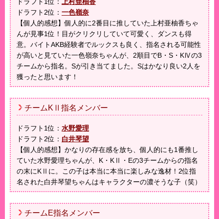
ドラフト1位：
上村亜柚香
ドラフト2位：
一色嶺奈
【個人的感想】個人的に2番目に推していた上村亜柚香ちゃ
んが見事1位！目がクリクリしていて可愛く、ダンスも得
意。バイトAKB経験者でルックスも良く、指名される可能性
が高いと見ていた一色嶺奈ちゃんが、2順目でB・S・KⅣの3
チームから指名。Sが引き当てました。Sはかなり良い2人を
獲ったと思います！
チームKⅡ指名メンバー
ドラフト1位：
水野愛理
ドラフト2位：
白井琴望
【個人的感想】かなりの存在感を放ち、個人的にも1番推し
ていた水野愛理ちゃんが、K・KⅡ・Eの3チームからの指名
の末にKⅡに。この子は本当に本当に楽しみな逸材！2位指
名された白井琴望ちゃんはキャラクターの濃そうな子（笑）
チームE指名メンバー