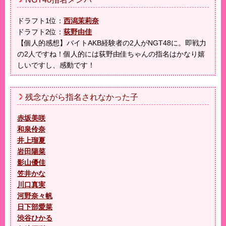
ドラフト1位：
西潟茉莉奈
ドラフト2位：
荻野由佳
【個人的感想】バイトAKB経験者の2人がNGT48に。即戦力
の2人ですね！個人的には荻野由佳ちゃんの指名はかなり嬉
しいですし、感動です！
残念ながら指名されなかった子
赤坂美咲
和泉伶奈
井上瑠夏
岩田陽菜
影山優佳
笠井かな
川口真実
河野奈々帆
日下部愛菜
渋谷ひかる