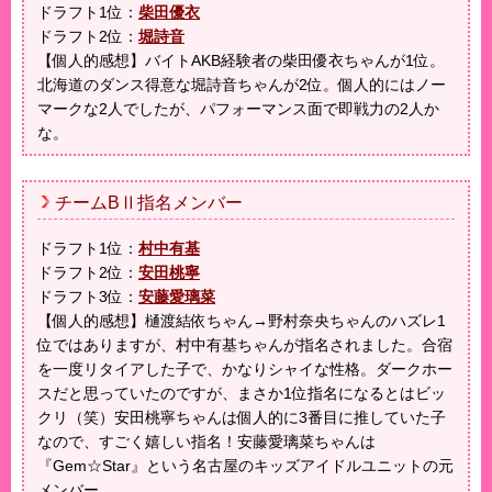
ドラフト1位：
柴田優衣
ドラフト2位：
堀詩音
【個人的感想】バイトAKB経験者の柴田優衣ちゃんが1位。
北海道のダンス得意な堀詩音ちゃんが2位。個人的にはノー
マークな2人でしたが、パフォーマンス面で即戦力の2人か
な。
チームBⅡ指名メンバー
ドラフト1位：
村中有基
ドラフト2位：
安田桃寧
ドラフト3位：
安藤愛璃菜
【個人的感想】樋渡結依ちゃん→野村奈央ちゃんのハズレ1
位ではありますが、村中有基ちゃんが指名されました。合宿
を一度リタイアした子で、かなりシャイな性格。ダークホー
スだと思っていたのですが、まさか1位指名になるとはビッ
クリ（笑）安田桃寧ちゃんは個人的に3番目に推していた子
なので、すごく嬉しい指名！安藤愛璃菜ちゃんは
『Gem☆Star』という名古屋のキッズアイドルユニットの元
メンバー。