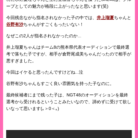
ープとしての魅力が格段に上がったなと思います(笑)
今回残念ながら指名されなかった子の中では、
井上瑠夏
ちゃんと
谷野有沙
ちゃんがすごくもったいない！
なぜこの2人が指名されなかったのか...
井上瑠夏ちゃんはチーム8の熊本県代表オーディションで最終選
考で落ちた子ですが、相手が倉野尾成美ちゃんだったので相手が
悪すぎました。
今回はイケると思ったんですけどね...泣
谷野有沙ちゃんもすごく良い雰囲気を持った子なのに。
最終候補者にまで残った子は、NGT48のオーディションを最終
選考から受けれるということみたいなので、諦めずに受けて欲し
いなって思います(｡＞0＜｡)