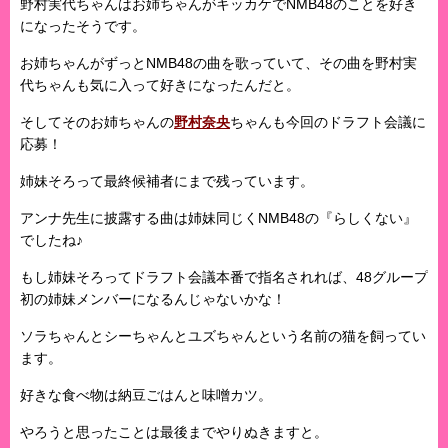
野村実代ちゃんはお姉ちゃんがキッカケでNMB48のことを好き
になったそうです。
お姉ちゃんがずっとNMB48の曲を歌っていて、その曲を野村実
代ちゃんも気に入って好きになったんだと。
そしてそのお姉ちゃんの
野村奈央
ちゃんも今回のドラフト会議に
応募！
姉妹そろって最終候補者にまで残っています。
アンナ先生に披露する曲は姉妹同じくNMB48の『らしくない』
でしたね♪
もし姉妹そろってドラフト会議本番で指名されれば、48グループ
初の姉妹メンバーになるんじゃないかな！
ソラちゃんとシーちゃんとユズちゃんという名前の猫を飼ってい
ます。
好きな食べ物は納豆ごはんと味噌カツ。
やろうと思ったことは最後までやりぬきますと。