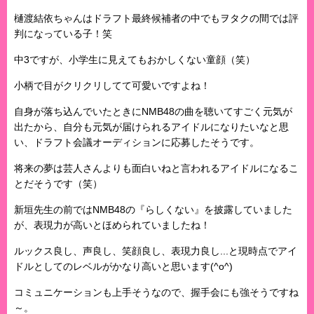
樋渡結依ちゃんはドラフト最終候補者の中でもヲタクの間では評
判になっている子！笑
中3ですが、小学生に見えてもおかしくない童顔（笑）
小柄で目がクリクリしてて可愛いですよね！
自身が落ち込んでいたときにNMB48の曲を聴いてすごく元気が
出たから、自分も元気が届けられるアイドルになりたいなと思
い、ドラフト会議オーディションに応募したそうです。
将来の夢は芸人さんよりも面白いねと言われるアイドルになるこ
とだそうです（笑）
新垣先生の前ではNMB48の『らしくない』を披露していました
が、表現力が高いとほめられていましたね！
ルックス良し、声良し、笑顔良し、表現力良し...と現時点でアイ
ドルとしてのレベルがかなり高いと思います(^o^)
コミュニケーションも上手そうなので、握手会にも強そうですね
～。