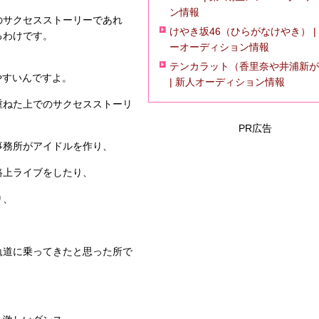
ン情報
のサクセスストーリーであれ
けやき坂46（ひらがなけやき） |
るわけです。
ーオーディション情報
テンカラット（香里奈や井浦新が
やすいんですよ。
| 新人オーディション情報
重ねた上でのサクセスストーリ
PR広告
事務所がアイドルを作り、
路上ライブをしたり、
り、
軌道に乗ってきたと思った所で