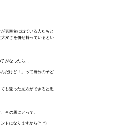
すが表舞台に出ている人たちと
な大変さを併せ持っているとい
がなったら...
いんだけど！」って自分の子ど
しても違った見方ができると思
て、その親にとって、
トになりますから(^_^)