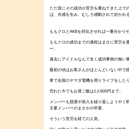
ただ逆にその成功が苦労を重ねてきた上で
ば、共感を生み、むしろ感動されて好かれ
ももクロとAKBを対比させれば一番分かり
ももクロの成功までの過程はまさに苦労を
ー。
過去にアイドルなんて全く成功事例の無い
最初の頃はお客さんがほとんどいない中で
車で全国のヤマダ電機を周りライブをした
売れた今でもお昼ご飯は1人600円まで、
メンバーも脱退や加入を繰り返しようやく
主要メンバーのまさかの卒業、
そういう苦労を経ての人気、