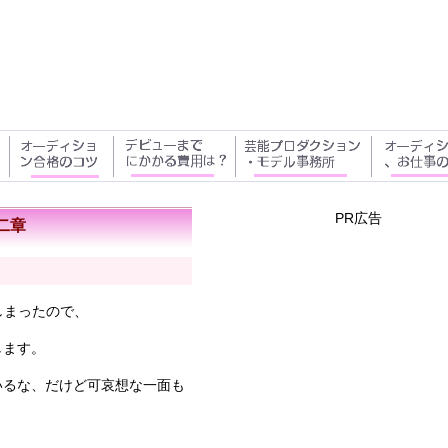
PR広告
二章
しまったので、
します。
いるな、だけど可哀想な一面も