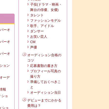
子役(ドラマ・映画・
舞台の俳優、女優)
タレント
ファッションモデル
歌手、アイドル
ンバーオ
ダンサー
お笑い芸人
ンバーオ
CM
声優
ンバーオ
オーディション合格の
コツ
ィション
応募書類の書き方
プロフィール写真の
撮り方
ズオーデ
準備しておくべきこ
と
の情報
オーディション当日
ィショ
デビューまでにかかる
費用は？
ディショ