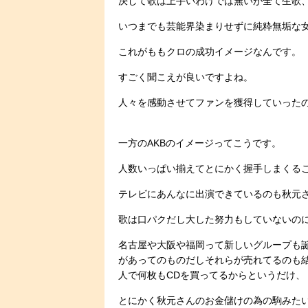
決して歌は上手いわけでは無いが全て生歌
いつまでも芸能界染まりせずに純粋無垢な
これがももクロの成功イメージなんです。
すごく聞こえが良いですよね。
人々を感動させてファンを獲得していった
一方のAKBのイメージってこうです。
人数いっぱい揃えてとにかく握手しまくるこ
テレビにあんなに出演できているのも秋元
歌は口パクだし大した努力もしていないの
名古屋や大阪や福岡って新しいグループも誕
があってのものだしそれらが売れてるのも
人で何枚もCDを買ってるからというだけ、
とにかく秋元さんのお金儲けの為の駒みた