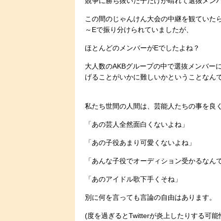
競争に勝ち抜いた子だけが晴れて選抜メン
この間のじゃんけん大会の中継を観ていた
～Eで振り分けられていましたが、
ほとんどのメンバーがEでしたよね？
大人数のAKBグループの中で選抜メンバー
げることがいかに難しいかということなん
私たち世間の人間は、芸能人たちの事を良
「あの芸人全然面白くないよね」
「あの子役あまり可愛くないよね」
「あんな子役でオーディション受かるなん
「あのアイドル歌下手くそね」
別に何を言っても言論の自由はあります。
(度を過ぎるとTwitterが炎上したりする