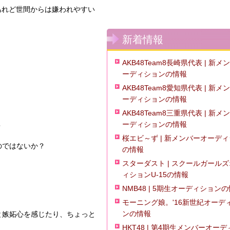
あれど世間からは嫌われやすい
新着情報
AKB48Team8長崎県代表 | 新メ
ーディションの情報
AKB48Team8愛知県代表 | 新メ
ーディションの情報
AKB48Team8三重県代表 | 新メ
ーディションの情報
？
桜エビ～ず | 新メンバーオーデ
のではないか？
の情報
スターダスト | スクールガール
ィションU-15の情報
NMB48 | 5期生オーディション
モーニング娘。'16新世紀オーデ
ンの情報
と嫉妬心を感じたり、ちょっと
HKT48 | 第4期生メンバーオー