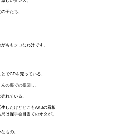
、激しいダンス、
女の子たち。
のがももクロなわけです。
とでCDを売っている、
さんの裏での根回し、
に売れている、
生したけどどこもAKBの看板
結局は握手会目当てのオタが1
いなもの。