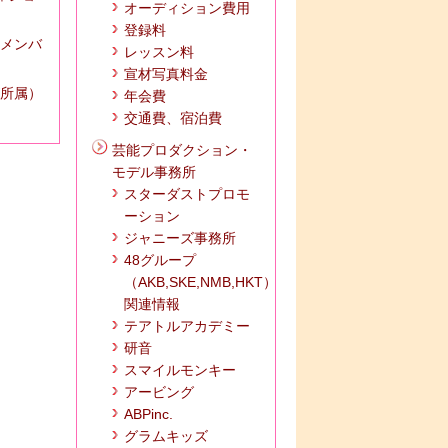
オーディション費用
登録料
 メンバ
レッスン料
宣材写真料金
所属）
年会費
交通費、宿泊費
芸能プロダクション・
モデル事務所
スターダストプロモ
ーション
ジャニーズ事務所
48グループ
（AKB,SKE,NMB,HKT）
関連情報
テアトルアカデミー
研音
スマイルモンキー
アービング
ABPinc.
グラムキッズ