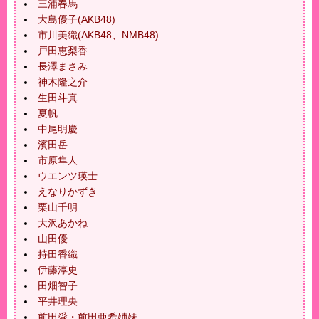
三浦春馬
大島優子(AKB48)
市川美織(AKB48、NMB48)
戸田恵梨香
長澤まさみ
神木隆之介
生田斗真
夏帆
中尾明慶
濱田岳
市原隼人
ウエンツ瑛士
えなりかずき
栗山千明
大沢あかね
山田優
持田香織
伊藤淳史
田畑智子
平井理央
前田愛・前田亜希姉妹