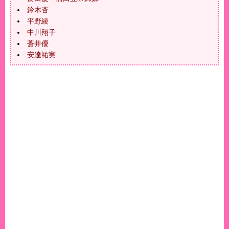
鈴木杏
平野綾
中川翔子
蒼井優
安達祐実