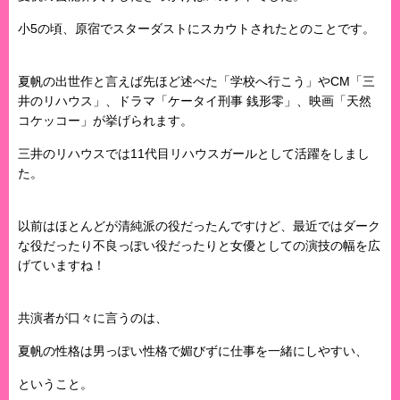
小5の頃、原宿でスターダストにスカウトされたとのことです。
夏帆の出世作と言えば先ほど述べた「学校へ行こう」やCM「三
井のリハウス」、ドラマ「ケータイ刑事 銭形零」、映画「天然
コケッコー」が挙げられます。
三井のリハウスでは11代目リハウスガールとして活躍をしまし
た。
以前はほとんどが清純派の役だったんですけど、最近ではダーク
な役だったり不良っぽい役だったりと女優としての演技の幅を広
げていますね！
共演者が口々に言うのは、
夏帆の性格は男っぽい性格で媚びずに仕事を一緒にしやすい、
ということ。