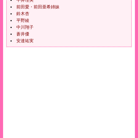
平井理央
前田愛・前田亜希姉妹
鈴木杏
平野綾
中川翔子
蒼井優
安達祐実