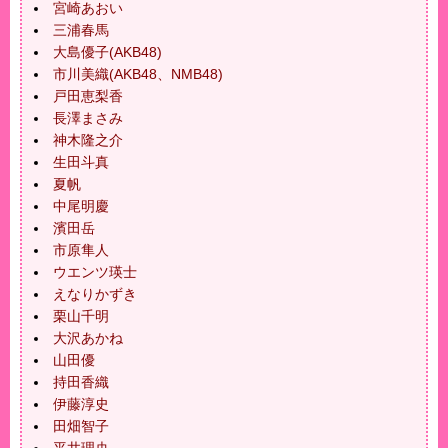
宮崎あおい
三浦春馬
大島優子(AKB48)
市川美織(AKB48、NMB48)
戸田恵梨香
長澤まさみ
神木隆之介
生田斗真
夏帆
中尾明慶
濱田岳
市原隼人
ウエンツ瑛士
えなりかずき
栗山千明
大沢あかね
山田優
持田香織
伊藤淳史
田畑智子