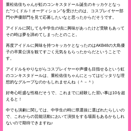
重松佑佳ちゃんが虹のコンキスタドール誕生のキッカケとなっ
た"つくドル！オーディション"を受けたのは、コスプレイヤー部
門や声優部門を見て応募したいなと思ったからだそうです。
アイドルに関しても中学生の頃に興味があったけど受験もあって
その時は夢を諦めてしまったとのこと。
再度アイドルに興味を持つキッカケとなったのはAKB48の大島優
子の卒業公演を観てすごく元気をもらったからだということで
す。
アイドルをやりながらコスプレイヤーや声優も目指せるという虹
のコンキスタドールは、重松佑佳ちゃんにとってはピッタリな理
想的なグループなのかもしれませんね（＾－＾）
好奇心旺盛な性格だそうで、これまでに経験した習い事は10を超
えると！
中でも演劇に関しては、中学生の時に県選抜に選ばれたらしいの
で、これからの芸能活動において演技をする場面もあるかもしれ
ないので期待できますね♪