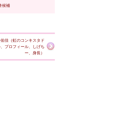
終候補
松佑佳（虹のコンキスタド
ル、プロフィール、しげち
ー、身長）