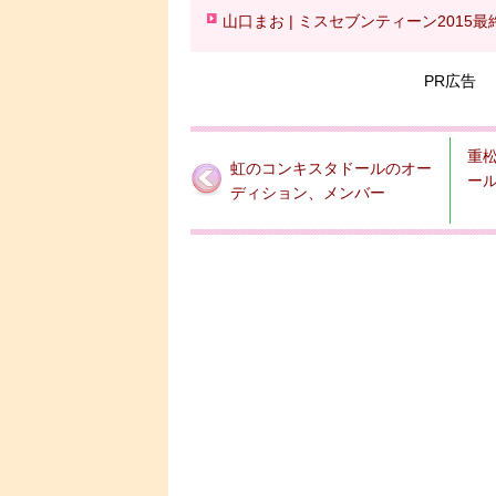
山口まお | ミスセブンティーン2015最
PR広告
重
虹のコンキスタドールのオー
ー
ディション、メンバー