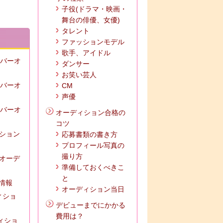
子役(ドラマ・映画・
舞台の俳優、女優)
タレント
ファッションモデル
歌手、アイドル
ンバーオ
ダンサー
お笑い芸人
ンバーオ
CM
声優
ンバーオ
オーディション合格の
コツ
ィション
応募書類の書き方
プロフィール写真の
撮り方
ズオーデ
準備しておくべきこ
と
の情報
オーディション当日
ィショ
デビューまでにかかる
費用は？
ディショ