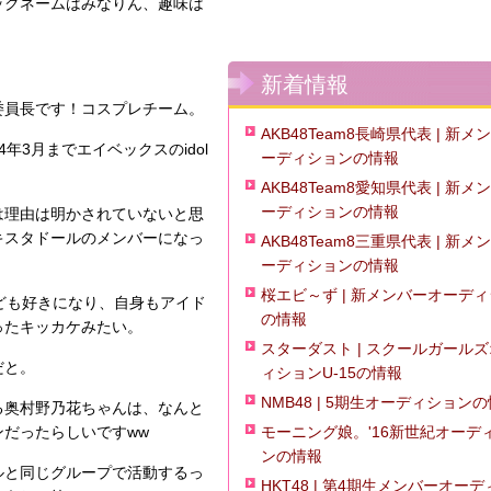
ックネームはみなりん、趣味は
。
新着情報
委員長です！コスプレチーム。
AKB48Team8長崎県代表 | 新メ
4年3月までエイベックスのidol
ーディションの情報
AKB48Team8愛知県代表 | 新メ
ーディションの情報
は理由は明かされていないと思
キスタドールのメンバーになっ
AKB48Team8三重県代表 | 新メ
ーディションの情報
桜エビ～ず | 新メンバーオーデ
ども好きになり、自身もアイド
の情報
ったキッカケみたい。
スターダスト | スクールガール
だと。
ィションU-15の情報
NMB48 | 5期生オーディション
る奥村野乃花ちゃんは、なんと
モーニング娘。'16新世紀オーデ
だったらしいですww
ンの情報
ルと同じグループで活動するっ
HKT48 | 第4期生メンバーオー