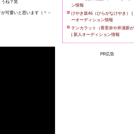
ょうね？笑
ン情報
すが可愛いと思います（＾－
けやき坂46（ひらがなけやき） |
ーオーディション情報
テンカラット（香里奈や井浦新が
| 新人オーディション情報
PR広告