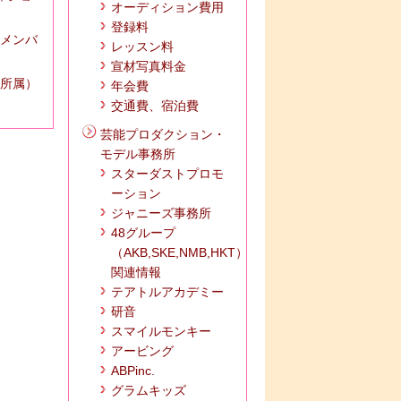
オーディション費用
登録料
 メンバ
レッスン料
宣材写真料金
所属）
年会費
交通費、宿泊費
芸能プロダクション・
モデル事務所
スターダストプロモ
ーション
ジャニーズ事務所
48グループ
（AKB,SKE,NMB,HKT）
関連情報
テアトルアカデミー
研音
スマイルモンキー
アービング
ABPinc.
グラムキッズ