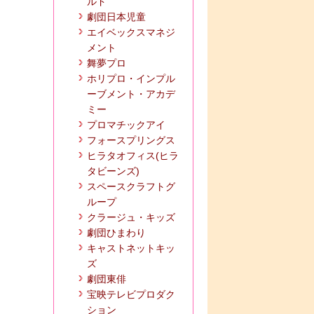
ルド
劇団日本児童
エイベックスマネジ
メント
舞夢プロ
ホリプロ・インプル
ーブメント・アカデ
ミー
プロマチックアイ
フォースプリングス
ヒラタオフィス(ヒラ
タビーンズ)
スペースクラフトグ
ループ
クラージュ・キッズ
劇団ひまわり
キャストネットキッ
ズ
劇団東俳
宝映テレビプロダク
ション