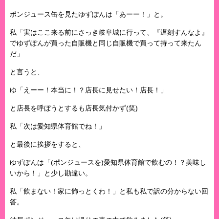
ポンジュース缶を見たゆずぽんは「あーー！」と。
私「実はここ来る前にさっき岐阜城に行って、『遅刻すんなよ』
でゆずぽんが買った自販機と同じ自販機で買って持って来たん
だ」
と言うと、
ゆ「えーー！本当に！？店長に見せたい！店長！」
と店長を呼ぼうとするも店長気付かず(笑)
私「次は愛知県体育館でね！」
と最後に挨拶をすると、
ゆずぽんは「(ポンジュースを)愛知県体育館で飲むの！？美味し
いから！」と少し勘違い。
私「飲まない！家に飾っとくわ！」と私も私で訳の分からない回
答。