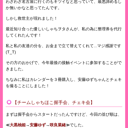
わざわざ名古屋に行くのもキツイなと思っていて、最悪諦めるし
か無いかなと思ってたんです。
しかし救世主が現れました！
最近知り合った優しいしゃちヲタさんが、私の為に整理券を代行
してくれたんです！
私と私の友達の分を、お金まで立て替えてくれて...マジ感謝です
(T_T)
その方のおかげで、今年最後の接触イベントに参加することがで
きました。
ちなみに私はカレンダーを３冊購入し、安藤ゆずちゃんとチェキ
を撮ることにしました！
【チームしゃちほこ握手会、チェキ会】
まずは握手会からスタートだったんですけど、今回の並び順は、
≪
大黒柚姫
→
安藤ゆず
→
咲良菜緒
≫
でした。