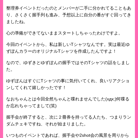
整理券イベントだったのとメンバーが二手に分かれてることもあ
り、さくさく握手列も進み、予想以上に自分の番がすぐ回ってき
ましたね。
心の準備ができてないままスタートしちゃったわけですよ。
今回のイベントから、私は新しいTシャツなんです。実は最近ゆ
ずぽんカラーのオリジナルTシャツを作成したんですよ！
なので、ゆずきとゆずぽんの握手ではそのTシャツの話をしまし
た。
ゆずぽんはすぐにTシャツの事に気付いてくれ、良いリアクショ
ンしてくれて嬉しかったです！
なおちゃんとは今回全然ちゃんと喋れませんでした(xдx;)何喋る
か忘れちゃってまして(笑)
握手会が終了すると、次に２冊券を持ってる人たち、つまりラン
ダムチェキですね、それが始まりました。
いつものイベントであれば、握手会や2shot会の風景を周りから