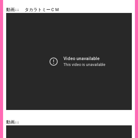
動画↓↓ タカラトミーＣＭ
動画↓↓