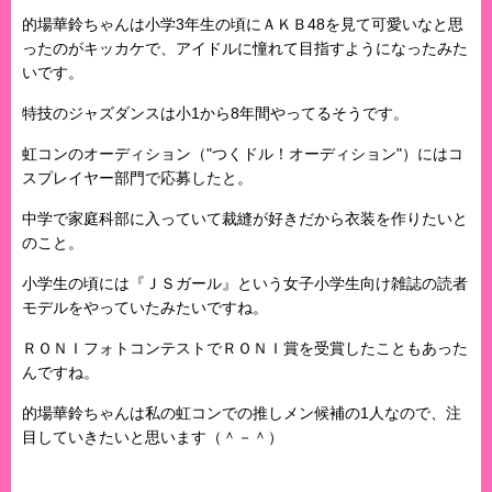
的場華鈴ちゃんは小学3年生の頃にＡＫＢ48を見て可愛いなと思
ったのがキッカケで、アイドルに憧れて目指すようになったみた
いです。
特技のジャズダンスは小1から8年間やってるそうです。
虹コンのオーディション（"つくドル！オーディション"）にはコ
スプレイヤー部門で応募したと。
中学で家庭科部に入っていて裁縫が好きだから衣装を作りたいと
のこと。
小学生の頃には『ＪＳガール』という女子小学生向け雑誌の読者
モデルをやっていたみたいですね。
ＲＯＮＩフォトコンテストでＲＯＮＩ賞を受賞したこともあった
んですね。
的場華鈴ちゃんは私の虹コンでの推しメン候補の1人なので、注
目していきたいと思います（＾－＾）