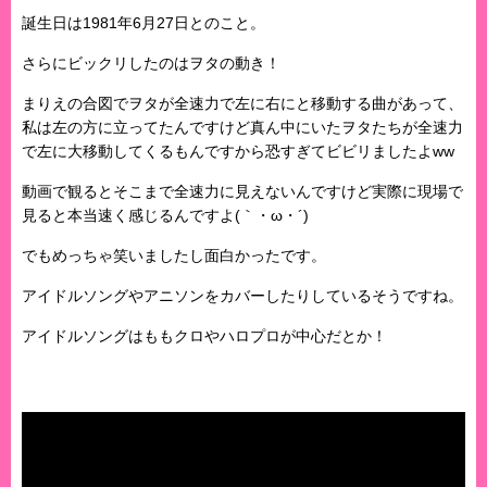
誕生日は1981年6月27日とのこと。
さらにビックリしたのはヲタの動き！
まりえの合図でヲタが全速力で左に右にと移動する曲があって、
私は左の方に立ってたんですけど真ん中にいたヲタたちが全速力
で左に大移動してくるもんですから恐すぎてビビリましたよww
動画で観るとそこまで全速力に見えないんですけど実際に現場で
見ると本当速く感じるんですよ(｀・ω・´)
でもめっちゃ笑いましたし面白かったです。
アイドルソングやアニソンをカバーしたりしているそうですね。
アイドルソングはももクロやハロプロが中心だとか！