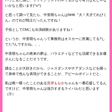
パッと見た感じ、ファイナリストの中でもかなり有力なんじゃな
いかなと思います(^o^)
と思って調べて見たら、中里萌ちゃんはNHK『大！天才てれびく
ん』のてれび戦士だったんですね！
子役としてCMにも出演経験がありますね！
というか、中里萌ちゃんって事務所はオスカーに所属してる?し
てた?んですかね。。。
中里萌ちゃんの将来の夢は、バラエティなどでも活躍できる女優
さんになることだそうです。
踊ることが大好きだから、ジャスダンスやチアダンスなどを踊っ
て身体で色んな表現ができることが、アピールポイントだと。
私は唯一喋ったことのある
宮岸ももか
ちゃんを一番応援してるん
ですけど、中里萌ちゃんは強力すぎるライバルだと思います
（汗）