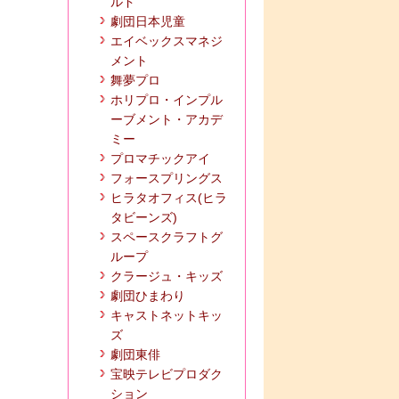
ルド
劇団日本児童
エイベックスマネジ
メント
舞夢プロ
ホリプロ・インプル
ーブメント・アカデ
ミー
プロマチックアイ
フォースプリングス
ヒラタオフィス(ヒラ
タビーンズ)
スペースクラフトグ
ループ
クラージュ・キッズ
劇団ひまわり
キャストネットキッ
ズ
劇団東俳
宝映テレビプロダク
ション