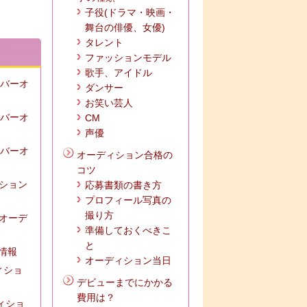
子役(ドラマ・映画・
舞台の俳優、女優)
タレント
ファッションモデル
歌手、アイドル
ンバーオ
ダンサー
お笑い芸人
ンバーオ
CM
声優
ンバーオ
オーディション合格の
コツ
ィション
応募書類の書き方
プロフィール写真の
撮り方
ズオーデ
準備しておくべきこ
と
の情報
オーディション当日
ィショ
デビューまでにかかる
費用は？
ディショ