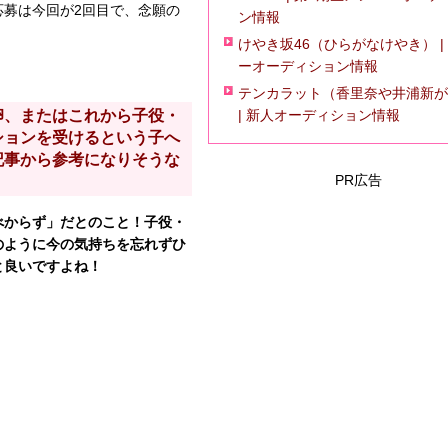
応募は今回が2回目で、念願の
ン情報
けやき坂46（ひらがなけやき） |
ーオーディション情報
テンカラット（香里奈や井浦新が
| 新人オーディション情報
卵、またはこれから子役・
ションを受けるという子へ
記事から参考になりそうな
PR広告
べからず」だとのこと！子役・
のように今の気持ちを忘れずひ
と良いですよね！