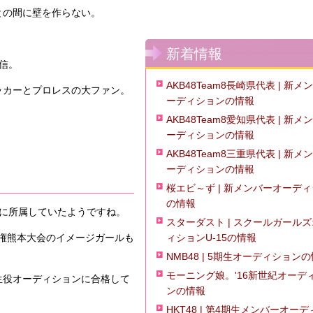
との間に壁を作らない。
新着情報
信。
AKB48Team8長崎県代表 | 新メ
ッカーとプロレスの大ファン。
ーディションの情報
AKB48Team8愛知県代表 | 新メ
ーディションの情報
AKB48Team8三重県代表 | 新メ
ーディションの情報
桜エビ～ず | 新メンバーオーデ
の情報
に所属していたようですね。
スターダスト | スクールガール
ィションU-15の情報
手権熊本大会のイメージガールも
NMB48 | 5期生オーディション
モーニング娘。'16新世紀オーデ
生役オーディションに合格して
ンの情報
HKT48 | 第4期生メンバーオー