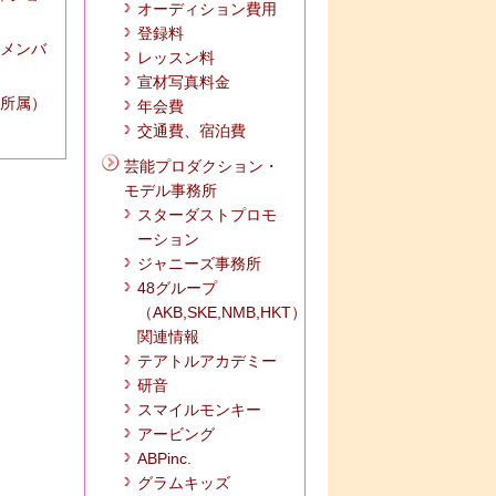
オーディション費用
登録料
 メンバ
レッスン料
宣材写真料金
所属）
年会費
交通費、宿泊費
芸能プロダクション・
モデル事務所
スターダストプロモ
ーション
ジャニーズ事務所
48グループ
（AKB,SKE,NMB,HKT）
関連情報
テアトルアカデミー
研音
スマイルモンキー
アービング
ABPinc.
グラムキッズ