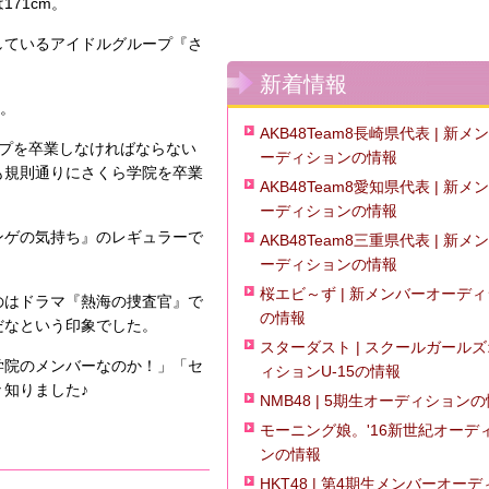
71cm。
しているアイドルグループ『さ
新着情報
ど。
AKB48Team8長崎県代表 | 新メ
ープを卒業しなければならない
ーディションの情報
も規則通りにさくら学院を卒業
AKB48Team8愛知県代表 | 新メ
ーディションの情報
ンゲの気持ち』のレギュラーで
AKB48Team8三重県代表 | 新メ
ーディションの情報
桜エビ～ず | 新メンバーオーデ
のはドラマ『熱海の捜査官』で
の情報
だなという印象でした。
スターダスト | スクールガール
学院のメンバーなのか！」「セ
ィションU-15の情報
知りました♪
NMB48 | 5期生オーディション
モーニング娘。'16新世紀オーデ
ンの情報
HKT48 | 第4期生メンバーオー