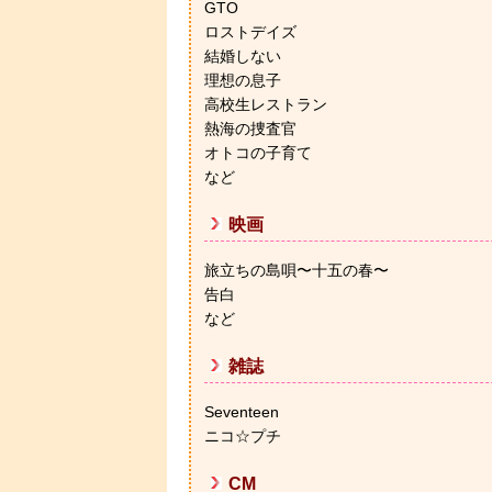
GTO
ロストデイズ
結婚しない
理想の息子
高校生レストラン
熱海の捜査官
オトコの子育て
など
映画
旅立ちの島唄〜十五の春〜
告白
など
雑誌
Seventeen
ニコ☆プチ
CM