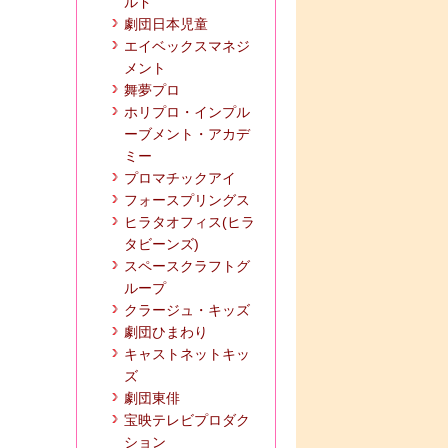
ルド
劇団日本児童
エイベックスマネジ
メント
舞夢プロ
ホリプロ・インプル
ーブメント・アカデ
ミー
プロマチックアイ
フォースプリングス
ヒラタオフィス(ヒラ
タビーンズ)
スペースクラフトグ
ループ
クラージュ・キッズ
劇団ひまわり
キャストネットキッ
ズ
劇団東俳
宝映テレビプロダク
ション