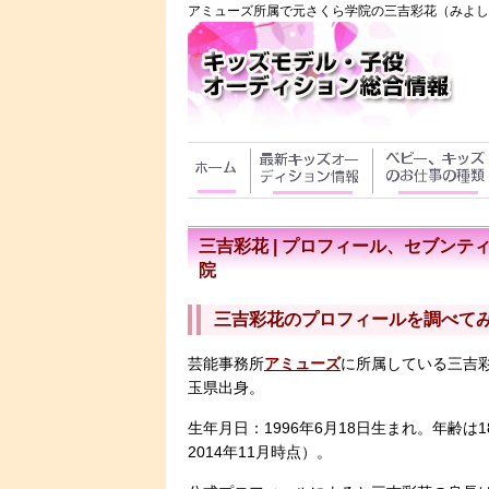
アミューズ所属で元さくら学院の三吉彩花（みよし
三吉彩花 | プロフィール、セブン
院
三吉彩花のプロフィールを調べて
芸能事務所
アミューズ
に所属している
三吉
玉県出身。
生年月日：1996年6月18日生まれ。年齢は
2014年11月時点）。