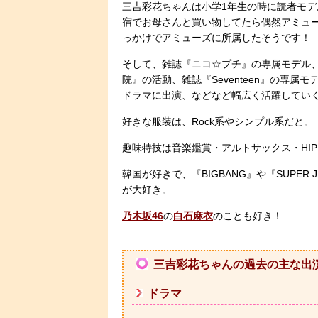
三吉彩花ちゃんは小学1年生の時に読者モデ
宿でお母さんと買い物してたら偶然アミュ
っかけでアミューズに所属したそうです！
そして、雑誌『ニコ☆プチ』の専属モデル
院』の活動、雑誌『Seventeen』の専属
ドラマに出演、などなど幅広く活躍していくこ
好きな服装は、Rock系やシンプル系だと。
趣味特技は音楽鑑賞・アルトサックス・HIP
韓国が好きで、『BIGBANG』や『SUPER 
が大好き。
乃木坂46
の
白石麻衣
のことも好き！
三吉彩花ちゃんの過去の主な出
ドラマ