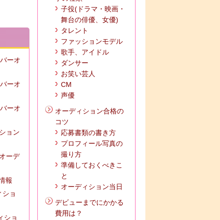
子役(ドラマ・映画・
舞台の俳優、女優)
タレント
ファッションモデル
歌手、アイドル
ンバーオ
ダンサー
お笑い芸人
ンバーオ
CM
声優
ンバーオ
オーディション合格の
コツ
ィション
応募書類の書き方
プロフィール写真の
撮り方
ズオーデ
準備しておくべきこ
と
の情報
オーディション当日
ィショ
デビューまでにかかる
費用は？
ディショ