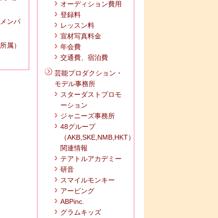
オーディション費用
登録料
 メンバ
レッスン料
宣材写真料金
所属）
年会費
交通費、宿泊費
芸能プロダクション・
モデル事務所
スターダストプロモ
ーション
ジャニーズ事務所
48グループ
（AKB,SKE,NMB,HKT）
関連情報
テアトルアカデミー
研音
スマイルモンキー
アービング
ABPinc.
グラムキッズ