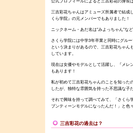
公式プロフィールによると三吉彩花の身長は1
三吉彩花ちゃんはアミューズ所属者で結成
くら学院』の元メンバーでもありました！
ニックネーム・あだ名は"みよっちゃん"な
さくら学院には中学3年卒業と同時にグル
という決まりがあるので、三吉彩花ちゃん
しています。
現在は女優やモデルとして活躍し、『メレ
もあります！
私が初めて三吉彩花ちゃんのことを知った
したが、独特な雰囲気を持った不思議な子
それで興味を持って調べてみて、「さくら
ブンティーンモデルになったんだ！」と色々
三吉彩花の過去は？