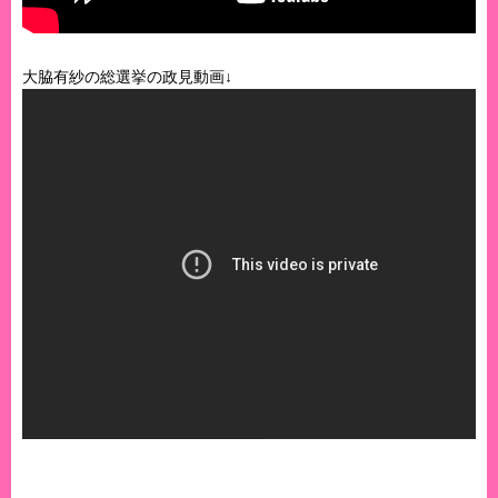
大脇有紗の総選挙の政見動画↓