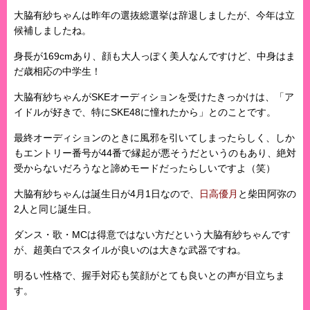
大脇有紗ちゃんは昨年の選抜総選挙は辞退しましたが、今年は立
候補しましたね。
身長が169cmあり、顔も大人っぽく美人なんですけど、中身はま
だ歳相応の中学生！
大脇有紗ちゃんがSKEオーディションを受けたきっかけは、「ア
イドルが好きで、特にSKE48に憧れたから」とのことです。
最終オーディションのときに風邪を引いてしまったらしく、しか
もエントリー番号が44番で縁起が悪そうだというのもあり、絶対
受からないだろうなと諦めモードだったらしいですよ（笑）
大脇有紗ちゃんは誕生日が4月1日なので、
日高優月
と柴田阿弥の
2人と同じ誕生日。
ダンス・歌・MCは得意ではない方だという大脇有紗ちゃんです
が、超美白でスタイルが良いのは大きな武器ですね。
明るい性格で、握手対応も笑顔がとても良いとの声が目立ちま
す。