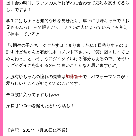
握手会の時は、ファンの人それぞれに合わせて応対を変えてるら
しいですよ！
学生にはちょっと知的な所を見せたり、年上には妹キャラで「お
兄ちゃんっ♪」って呼んだり、ファンの人によっていろいろ考え
て握手していると！
「6期生の子たち、ぐぐたすはじまりましたね！目移りするのは
許すけどちゃんと有紗にもコメント下さいっ（笑）図々しくてご
めんねっ」というようにグイグイいける部分もあるので、そうい
うグイグイさを出せるのって良いことだなと思います(^o^)
大脇有紗ちゃんの憧れの先輩は
加藤智子
で、パフォーマンスが可
愛らしいところが好きだとのことです。
モコ族に入ってますしねww
身長は170cmを超えたという話も！
【追記：2014年7月30日に卒業】