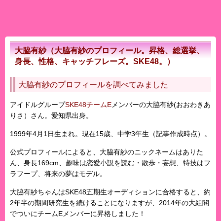
大脇有紗（大脇有紗のプロフィール。昇格、総選挙、
身長、性格、キャッチフレーズ。SKE48。）
大脇有紗のプロフィールを調べてみました
アイドルグループ
SKE48チームE
メンバーの
大脇有紗
(おおわきあ
りさ）さん。愛知県出身。
1999年4月1日生まれ。現在15歳、中学3年生（記事作成時点）。
公式プロフィールによると、大脇有紗のニックネームは
ありた
ん
、身長169cm、趣味は恋愛小説を読む・散歩・妄想、特技はフ
ラフープ、将来の夢はモデル。
大脇有紗ちゃんは
SKE48
五期生オーディションに合格すると、約
2年半の期間研究生を続けることになりますが、2014年の大組閣
でついにチームEメンバーに昇格しました！