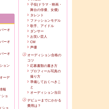
子役(ドラマ・映画・
舞台の俳優、女優)
タレント
ファッションモデル
歌手、アイドル
ンバーオ
ダンサー
お笑い芸人
ンバーオ
CM
声優
ンバーオ
オーディション合格の
コツ
ィション
応募書類の書き方
プロフィール写真の
撮り方
ズオーデ
準備しておくべきこ
と
の情報
オーディション当日
ィショ
デビューまでにかかる
費用は？
ディショ