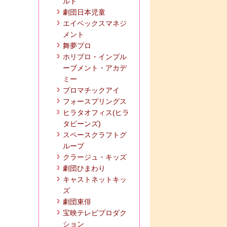
ルド
劇団日本児童
エイベックスマネジ
メント
舞夢プロ
ホリプロ・インプル
ーブメント・アカデ
ミー
プロマチックアイ
フォースプリングス
ヒラタオフィス(ヒラ
タビーンズ)
スペースクラフトグ
ループ
クラージュ・キッズ
劇団ひまわり
キャストネットキッ
ズ
劇団東俳
宝映テレビプロダク
ション