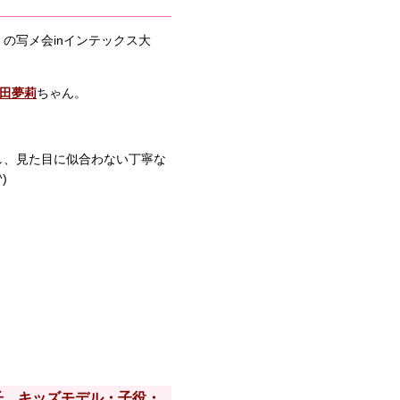
の写メ会inインテックス大
田夢莉
ちゃん。
し、見た目に似合わない丁寧な
)
子、キッズモデル・子役・