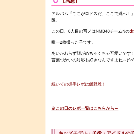
【感想】
アルバム『ここがロドスだ、ここで跳べ！』
阪。
この日、8人目の写メはNMB48チームNの
太
唯一2枚撮った子です。
あいかわらず顔がめちゃくちゃ可愛いです
言葉づかいの対応も好きなんですよね～(^o^
続いての握手レポは飯野雅！
※この日のレポ一覧はこちらから～
キッズモデル・子役・アイドルの