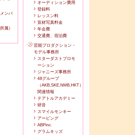
オーディション費用
登録料
 メンバ
レッスン料
宣材写真料金
所属）
年会費
交通費、宿泊費
芸能プロダクション・
モデル事務所
スターダストプロモ
ーション
ジャニーズ事務所
48グループ
（AKB,SKE,NMB,HKT）
関連情報
テアトルアカデミー
研音
スマイルモンキー
アービング
ABPinc.
グラムキッズ