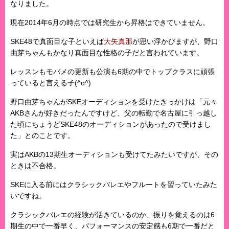
なりました。
現在2014年6月の時点では研究生から昇格はできていません。
SKE48で真面目な子といえば
大矢真那
が思い浮かびますが、野口
由芽ちゃんもかなり真面目な性格の子だと言われています。
レッスンもモバメの更新も公演も6期の中でトップクラスに頑張
っていると言える子(^o^)
野口由芽ちゃんがSKEオーディションを受けたきっかけは「元々
AKBさんが好きだったんですけど、父の転勤で名古屋に引っ越し
た頃にちょうどSKE48のオーディションがあったので受けまし
た」とのことです。
実はAKBの13期生オーディションも受けてたみたいですが、その
ときは不合格。
SKEに入る前にはクラシックバレエやフルートを習っていたみた
いですね。
クラシックバレエの経験が活きているのか、振りを覚えるのは6
期生の中で一番早く、パフォーマンスの安定感も6期で一番だと