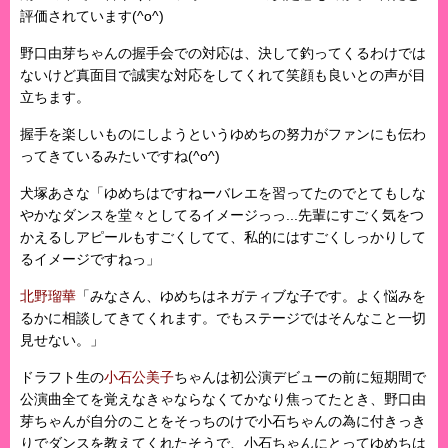
評価されています(^o^)
野口由芽ちゃんの握手会での対応は、決して釣ってくるわけでは
ないけど真面目で誠実な対応をしてくれて笑顔も良いとの声が目
立ちます。
握手を楽しいものにしようというゆめちの努力がファンにも伝わ
ってきているみたいですね(^o^)
犬塚あさな「ゆめちはですねーバレエを習ってたのでとてもしな
やかなダンスを堂々としてるイメージっっ...先輩にすごく気をつ
かえるしアピールもすごくしてて、私的にはすごくしっかりして
るイメージですねっ」
北野瑠華
「みなさん、ゆめちはネガティブな子です。よく悩みを
るかに相談してきてくれます。でもステージではそんなこと一切
見せない。」
ドラフト生の
小石公美子
ちゃんは初公演デビューの前に短期間で
公演曲全てを覚えなきゃならなくてかなり焦ってたとき、野口由
芽ちゃんが自分のことをそっちのけで小石ちゃんの為に付きっき
りでダンスを教えてくれたそうで、小石ちゃんにとってゆめちは