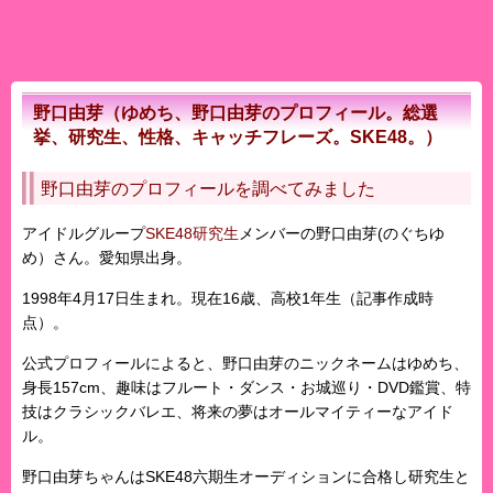
野口由芽（ゆめち、野口由芽のプロフィール。総選
挙、研究生、性格、キャッチフレーズ。SKE48。）
野口由芽のプロフィールを調べてみました
アイドルグループ
SKE48研究生
メンバーの
野口由芽
(のぐちゆ
め）さん。愛知県出身。
1998年4月17日生まれ。現在16歳、高校1年生（記事作成時
点）。
公式プロフィールによると、野口由芽のニックネームは
ゆめち
、
身長157cm、趣味はフルート・ダンス・お城巡り・DVD鑑賞、特
技はクラシックバレエ、将来の夢はオールマイティーなアイド
ル。
野口由芽ちゃんは
SKE48
六期生オーディションに合格し研究生と