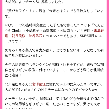
大組閣によりチームSに昇格しました。
『賛成カワイイ！』に続き『未来とは？』でも選抜入りしていま
す。
48グループの当時研究生だった子たちで作ったユニット『てんと
うむChu!』（小嶋真子・西野未姫・岡田奈々・北川綾巴・
田島芽
瑠
・
朝長美桜
・
渋谷凪咲
）のメンバーでもあり、SKE6期生のエ
ースです！
めちゃくちゃ美人で目力が強く、とてつもないオーラだなって初
めて見た時に思いました！
今年の総選挙でもランクインが期待される子ですが、速報では78
位とギリギリの位置に付けています。ここからどう動くか北川綾
巴に注目！
北川綾巴ちゃんは
宮澤佐江
に憧れてSKE48に入ったそうですが、
大組閣で2人がまさかの同じチームになったのでビックリww
オーディションを受ける際には、受けるかどうか最後まで悩んで
いて申込用紙をギリギリに送ったとのことですが、受けて良かっ