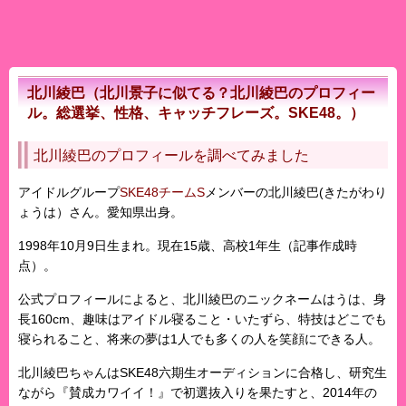
北川綾巴（北川景子に似てる？北川綾巴のプロフィー
ル。総選挙、性格、キャッチフレーズ。SKE48。）
北川綾巴のプロフィールを調べてみました
アイドルグループ
SKE48チームS
メンバーの
北川綾巴
(きたがわり
ょうは）さん。愛知県出身。
1998年10月9日生まれ。現在15歳、高校1年生（記事作成時
点）。
公式プロフィールによると、北川綾巴のニックネームは
うは
、身
長160cm、趣味はアイドル寝ること・いたずら、特技はどこでも
寝られること、将来の夢は1人でも多くの人を笑顔にできる人。
北川綾巴ちゃんは
SKE48
六期生オーディションに合格し、研究生
ながら『賛成カワイイ！』で初選抜入りを果たすと、2014年の