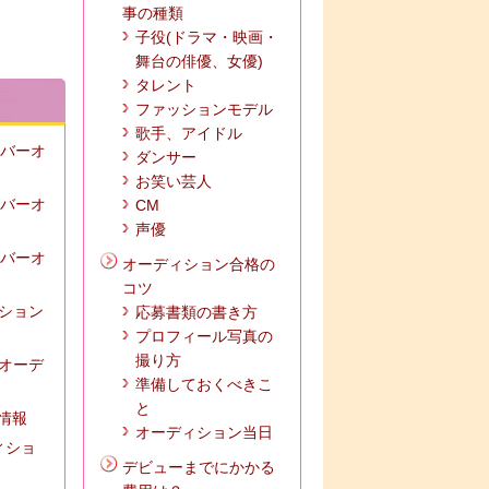
事の種類
子役(ドラマ・映画・
舞台の俳優、女優)
タレント
ファッションモデル
歌手、アイドル
ンバーオ
ダンサー
お笑い芸人
ンバーオ
CM
声優
ンバーオ
オーディション合格の
コツ
ィション
応募書類の書き方
プロフィール写真の
撮り方
ズオーデ
準備しておくべきこ
と
の情報
オーディション当日
ィショ
デビューまでにかかる