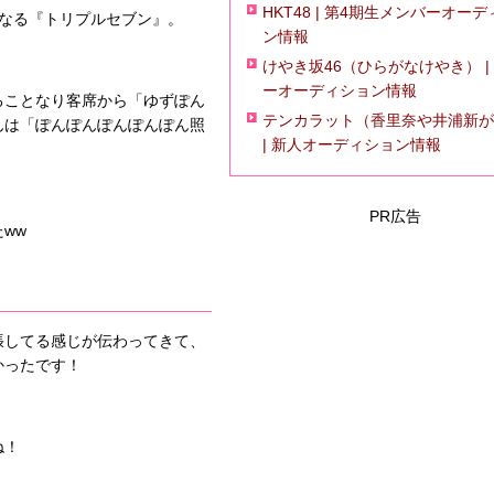
HKT48 | 第4期生メンバーオー
となる『トリプルセブン』。
ン情報
けやき坂46（ひらがなけやき） |
ーオーディション情報
ることなり客席から「ゆずぽん
テンカラット（香里奈や井浦新が
んは「ぽんぽんぽんぽんぽん照
| 新人オーディション情報
PR広告
ww
張してる感じが伝わってきて、
かったです！
ね！