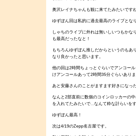
奥沢レイナちゃんも観に来てたみたいです
ゆずぽん回は私的に過去最高のライブとな
しゃちのライブに外れは無いしいつもかな
も最高だったなと！
もちろんゆずぽん推しだからというのもあ
なり良かったと思います。
他の回は2時間ちょっとぐらいでアンコー
けアンコールあって2時間35分ぐらいあり
あと安藤さんのことがますます好きになっ
なんと2部直前に数個のコインロッカーの
を入れてたみたいで...なんて粋な計らいをす
ゆずぽん最高！
次は4/19のZepp名古屋です。