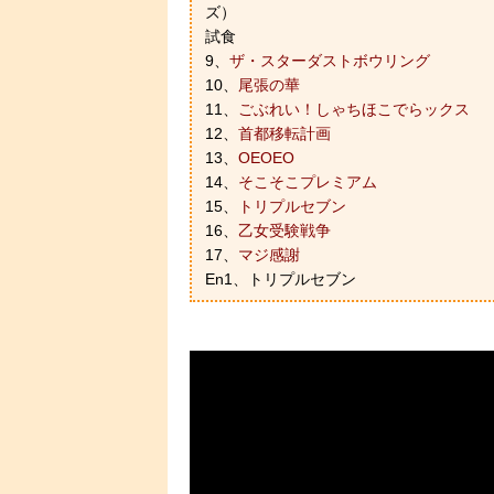
ズ）
試食
9、
ザ・スターダストボウリング
10、
尾張の華
11、
ごぶれい！しゃちほこでらックス
12、
首都移転計画
13、
OEOEO
14、
そこそこプレミアム
15、
トリプルセブン
16、
乙女受験戦争
17、
マジ感謝
En1、トリプルセブン