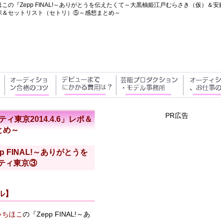
ほこの『Zepp FINAL!～ありがとうを伝えたくて～大黒柚姫江戸むらさき（仮）
」レポ＆セットリスト（セトリ）⑤～感想まとめ～
PR広告
ィ東京2014.4.6」レポ＆
とめ～
p FINAL!～ありがとうを
シティ東京③
ル】
ゃちほこ
の『Zepp FINAL!～あ