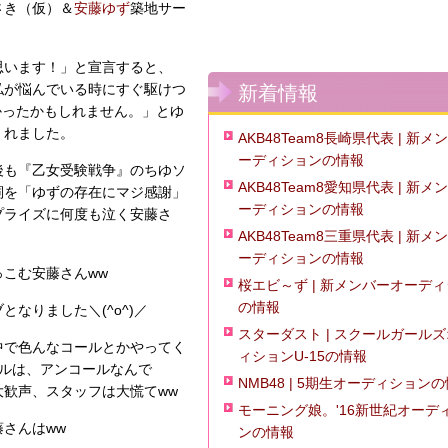
さき（仮）＆
安藤ゆず
築地サー
思います！」と宣言すると、
私が悩んでいる時にすぐ駆けつ
新着情報
かったかもしれません。」とゆ
くれました。
AKB48Team8長崎県代表 | 新メ
ーディションの情報
後も『乙女受験戦争』のちゆソ
AKB48Team8愛知県代表 | 新メ
詞を「ゆずの存在にマジ感謝」
ーディションの情報
プライズに何度も泣く安藤さ
AKB48Team8三重県代表 | 新メ
ーディションの情報
こむ安藤さんww
桜エビ～ず | 新メンバーオーデ
の情報
なりました＼(^o^)／
スターダスト | スクールガール
中で色んなコールとかやってく
ィションU-15の情報
ールは、アンコールなんで
NMB48 | 5期生オーディション
歓声、スタッフは大慌てww
モーニング娘。'16新世紀オーデ
さんはww
ンの情報