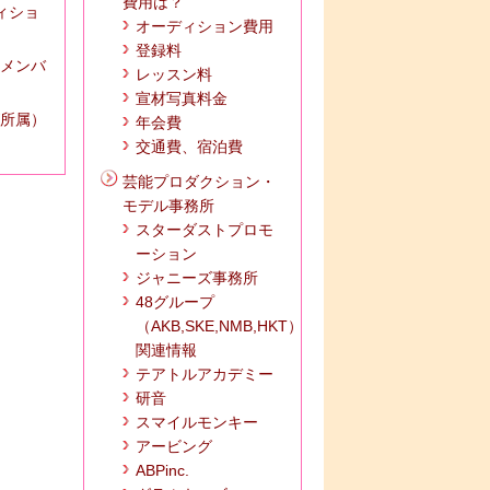
費用は？
ディショ
オーディション費用
登録料
 メンバ
レッスン料
宣材写真料金
所属）
年会費
交通費、宿泊費
芸能プロダクション・
モデル事務所
スターダストプロモ
ーション
ジャニーズ事務所
48グループ
（AKB,SKE,NMB,HKT）
関連情報
テアトルアカデミー
研音
スマイルモンキー
アービング
ABPinc.