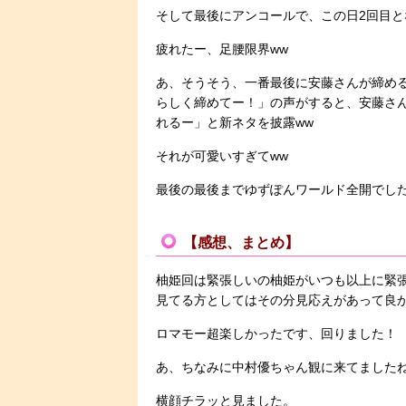
そして最後にアンコールで、この日2回目
疲れたー、足腰限界ww
あ、そうそう、一番最後に安藤さんが締め
らしく締めてー！」の声がすると、安藤さ
れるー」と新ネタを披露ww
それが可愛いすぎてww
最後の最後までゆずぽんワールド全開でした
【感想、まとめ】
柚姫回は緊張しいの柚姫がいつも以上に緊
見てる方としてはその分見応えがあって良
ロマモー超楽しかったです、回りました！
あ、ちなみに中村優ちゃん観に来てました
横顔チラッと見ました。