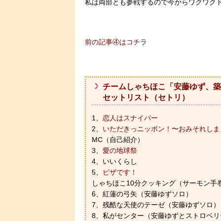
私は両部とも参戦するので今からワクワク
前の記事④はコチラ
チームしゃちほこ「安藤ゆず、築
セットリスト（セトリ）
1、
恋人はスナイパー
2、
いただきっニッポン！〜おみそれしま
MC（自己紹介）
3、
愛の地球祭
4、いいくらし
5、
ピザです！
しゃちほこ10分クッキング（サーモン手
6、紅蓮の弓矢（安藤ゆずソロ）
7、残酷な天使のテーゼ（安藤ゆずソロ）
8、私がセンター（安藤ゆずとストロベ