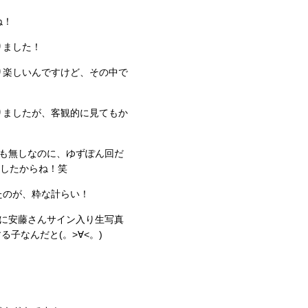
ね！
りました！
り楽しいんですけど、その中で
りましたが、客観的に見てもか
ルも無しなのに、ゆずぽん回だ
ましたからね！笑
たのが、粋な計らい！
中に安藤さんサイン入り生写真
る子なんだと(。>∀<。)