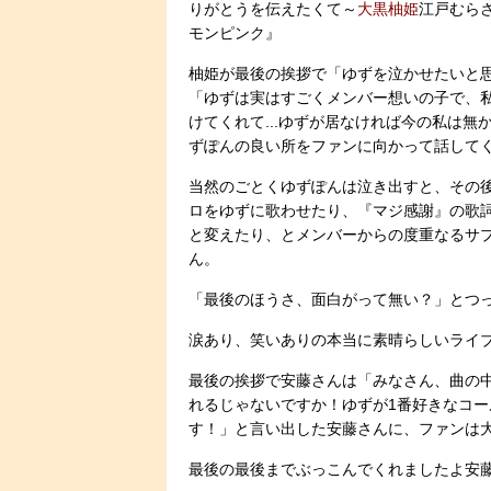
りがとうを伝えたくて～
大黒柚姫
江戸むら
モンピンク』
柚姫が最後の挨拶で「ゆずを泣かせたいと
「ゆずは実はすごくメンバー想いの子で、
けてくれて...ゆずが居なければ今の私は無
ずぽんの良い所をファンに向かって話して
当然のごとくゆずぽんは泣き出すと、その
ロをゆずに歌わせたり、『マジ感謝』の歌
と変えたり、とメンバーからの度重なるサ
ん。
「最後のほうさ、面白がって無い？」とつっ
涙あり、笑いありの本当に素晴らしいライブと
最後の挨拶で安藤さんは「みなさん、曲の
れるじゃないですか！ゆずが1番好きなコ
す！」と言い出した安藤さんに、ファンは大
最後の最後までぶっこんでくれましたよ安藤