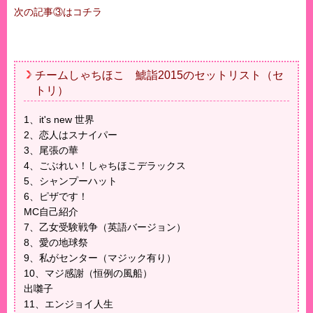
次の記事③はコチラ
チームしゃちほこ 鯱詣2015のセットリスト（セ
トリ）
1、it's new 世界
2、恋人はスナイパー
3、尾張の華
4、ごぶれい！しゃちほこデラックス
5、シャンプーハット
6、ピザです！
MC自己紹介
7、乙女受験戦争（英語バージョン）
8、愛の地球祭
9、私がセンター（マジック有り）
10、マジ感謝（恒例の風船）
出囃子
11、エンジョイ人生