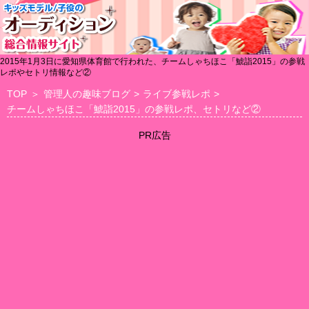
2015年1月3日に愛知県体育館で行われた、チームしゃちほこ「鯱詣2015」の参戦
レポやセトリ情報など②
TOP
＞
管理人の趣味ブログ
>
ライブ参戦レポ
>
チームしゃちほこ「鯱詣2015」の参戦レポ、セトリなど②
PR広告