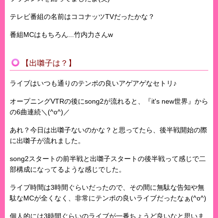
テレビ番組の名前はココナッツTVだったかな？
番組MCはもちろん...竹内力さんw
【出囃子は？】
ライブはいつも通りのテンポの良いアゲアゲなセトリ♪
オープニングVTRの後にsong2が流れると、『it's new世界』から
の6曲連続＼(^o^)／
あれ？今日は出囃子ないのかな？と思ってたら、後半戦開始の際
に出囃子が流れました。
song2スタートの前半戦と出囃子スタートの後半戦って感じで二
部構成になってるような感じでした。
ライブ時間は3時間ぐらいだったので、その間に無駄な告知や無
駄なMCが全くなく、非常にテンポの良いライブだったなぁ(^o^)
個人的には3時間ぐらいのライブが一番ちょうど良いなと思いま