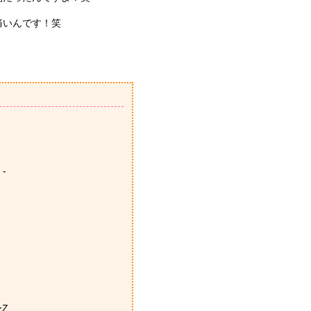
痛いんです！笑
 -
ーZ