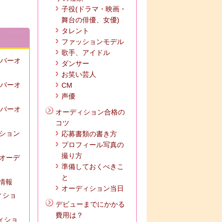
子役(ドラマ・映画・
舞台の俳優、女優)
タレント
ファッションモデル
歌手、アイドル
ンバーオ
ダンサー
お笑い芸人
ンバーオ
CM
声優
ンバーオ
オーディション合格の
コツ
ィション
応募書類の書き方
プロフィール写真の
撮り方
ズオーデ
準備しておくべきこ
と
の情報
オーディション当日
ィショ
デビューまでにかかる
費用は？
ディショ