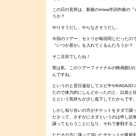
この日の見所は、新曲のmiwa作詞作曲の
うか？
やりそうだし、やらなさそうだし。
今回のツアー、セトリが毎回同じだったの
『いつか君が』を入れてくるんだろうか？
そこ注目でしたね！
実は私、このツアーファイナルの映画館LV
んですね。
というのと翌日遠征してエビ中やKAGAJO
たので体力的にしんどかったのと、以前と
とという気持ちが少し低下してたからです
しかし知り合いの方がチケットをタダで譲
ださって、さすがにタダというのは申し訳
譲ってもらうことになり、それで参戦する
ただその方に譲って頂いたチケットが最前