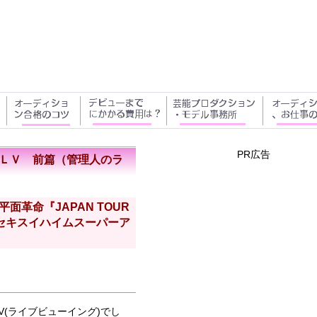
PR広告
城ＬＶ 前篇（管理人のラ
1 平面革命『JAPAN TOUR
宮城セキスイハイムスーパーア
(ライブビューイング)でし