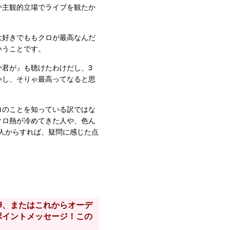
か主観的立場でライブを観たか
大好きでももクロが最高なんだ
いうことです。
か君が』も聴けたわけだし、3
いし、そりゃ最高ってなると思
ロのことを知っている訳ではな
クロ熱が冷めてきた人や、色ん
人からすれば、疑問に感じた点
卵、またはこれからオーデ
ポイントメッセージ！この
！