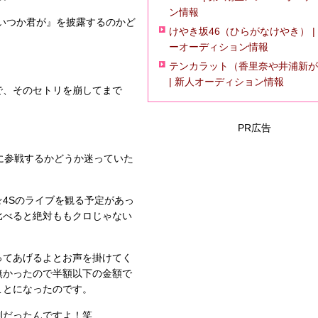
ン情報
『いつか君が』を披露するのかど
けやき坂46（ひらがなけやき） |
ーオーディション情報
テンカラット（香里奈や井浦新が
| 新人オーディション情報
で、そのセトリを崩してまで
PR広告
に参戦するかどうか迷っていた
☆4Sのライブを観る予定があっ
比べると絶対ももクロじゃない
。
ってあげるよとお声を掛けてく
無かったので半額以下の金額で
ことになったのです。
列だったんですよ！笑