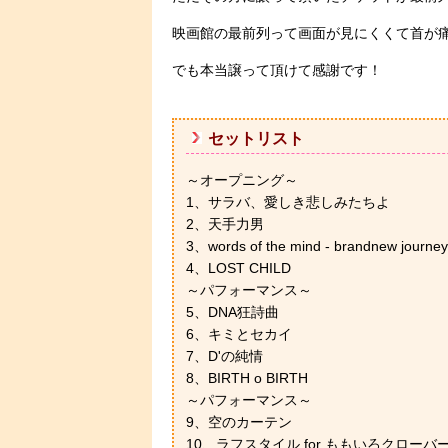
映画館の最前列って画面が見にくくて首が
でも本当譲って頂けて感謝です！
セットリスト
～オープニング～
1、サラバ、愛しき悲しみたちよ
2、天手力男
3、words of the mind - brandnew journey
4、LOST CHILD
～パフォーマンス～
5、DNA狂詩曲
6、キミとセカイ
7、D'の純情
8、BIRTH o BIRTH
～パフォーマンス～
9、空のカーテン
10、ラフスタイル for ももいろクローバ