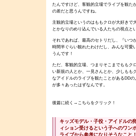
たんですけど、客観的立場でライブを観た
の差だと思うんですね。
主観的立場というのはももクロが大好きで
とかなりのめり込んでいる人たちの視点と
それであれば、最高のセトリだし、『いつ
時間半ぐらい観れたわけだし、みんな可愛
うんです！
ただ、客観的立場、つまりそこまでももク
い新規の人とか、一見さんとか、少しもも
なアイドルのライブを観たことがあるDDの
が多々あったはずなんです。
後篇に続く→こちらをクリック！
キッズモデル・子役・アイドルの
ィション受けるという子へのワン
ライブから参考になりそうなこと