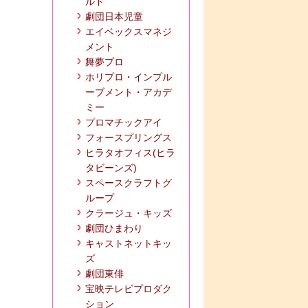
ルド
劇団日本児童
エイベックスマネジ
メント
舞夢プロ
ホリプロ・インプル
ーブメント・アカデ
ミー
プロマチックアイ
フォースプリングス
ヒラタオフィス(ヒラ
タビーンズ)
スペースクラフトグ
ループ
クラージュ・キッズ
劇団ひまわり
キャストネットキッ
ズ
劇団東俳
宝映テレビプロダク
ション