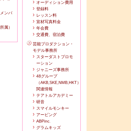
オーディション費用
登録料
 メンバ
レッスン料
宣材写真料金
所属）
年会費
交通費、宿泊費
芸能プロダクション・
モデル事務所
スターダストプロモ
ーション
ジャニーズ事務所
48グループ
（AKB,SKE,NMB,HKT）
関連情報
テアトルアカデミー
研音
スマイルモンキー
アービング
ABPinc.
グラムキッズ