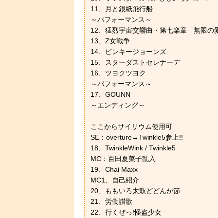
11、月と銀紙飛行船
～パフォーマンス～
12、猛烈宇宙交響曲・第七楽章「無限の
13、Z女戦争
14、ピンキージョーンズ
15、スターダストセレナーデ
16、ツヨクツヨク
～パフォーマンス～
17、GOUNN
～エンディング～
ここからサイリウム使用可
SE：overture→Twinkle5参上!!
18、TwinkleWink / Twinkle5
MC：百田夏菜子乱入
19、Chai Maxx
MC1、自己紹介
20、ももいろ太鼓どどんが節
21、労働讃歌
22、行くぜっ!怪盗少女