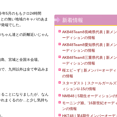
今年5月のももクロ24時間
たことの無い地域のキャパのあま
新着情報
が発端でした。
AKB48Team8長崎県代表 | 新メ
ロちゃん達との距離近いじゃん
ーディションの情報
。
AKB48Team8愛知県代表 | 新メ
ーディションの情報
AKB48Team8三重県代表 | 新メ
徳島、宮城と全国８会場。
ーディションの情報
ので、九州以外は全て申込みま
桜エビ～ず | 新メンバーオーデ
の情報
スターダスト | スクールガール
ィションU-15の情報
きることになりましたが、なん
NMB48 | 5期生オーディション
まくるのか...と少し気持ち
モーニング娘。'16新世紀オーデ
ンの情報
台。
HKT48 | 第4期生メンバーオー